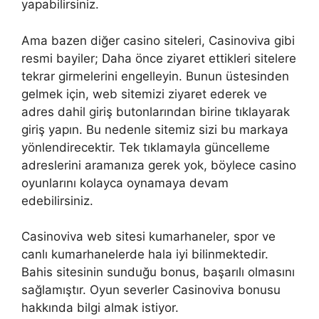
yapabilirsiniz.
Ama bazen diğer casino siteleri, Casinoviva gibi
resmi bayiler; Daha önce ziyaret ettikleri sitelere
tekrar girmelerini engelleyin. Bunun üstesinden
gelmek için, web sitemizi ziyaret ederek ve
adres dahil giriş butonlarından birine tıklayarak
giriş yapın. Bu nedenle sitemiz sizi bu markaya
yönlendirecektir. Tek tıklamayla güncelleme
adreslerini aramanıza gerek yok, böylece casino
oyunlarını kolayca oynamaya devam
edebilirsiniz.
Casinoviva web sitesi kumarhaneler, spor ve
canlı kumarhanelerde hala iyi bilinmektedir.
Bahis sitesinin sunduğu bonus, başarılı olmasını
sağlamıştır. Oyun severler Casinoviva bonusu
hakkında bilgi almak istiyor.