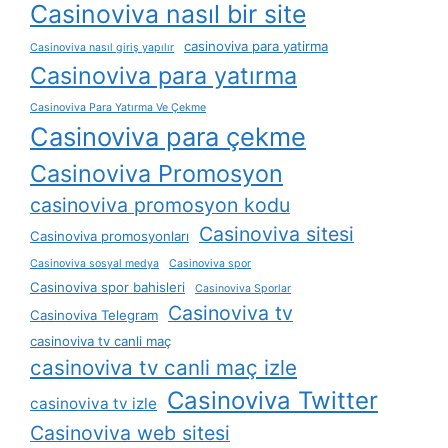
Casinoviva nasıl bir site
casinoviva para yatirma
Casinoviva nasıl giriş yapılır
Casinoviva para yatırma
Casinoviva Para Yatırma Ve Çekme
Casinoviva para çekme
Casinoviva Promosyon
casinoviva promosyon kodu
Casinoviva sitesi
Casinoviva promosyonları
Casinoviva sosyal medya
Casinoviva spor
Casinoviva spor bahisleri
Casinoviva Sporlar
Casinoviva tv
Casinoviva Telegram
casinoviva tv canli maç
casinoviva tv canli maç izle
Casinoviva Twitter
casinoviva tv izle
Casinoviva web sitesi