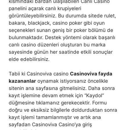
kısmındaki bardan ulaşılabilen Canlı Casino
panelini açarak canlı krupiyeleri
görüntüleyebilirsiniz. Bu durumda sitede rulet,
bakara, blackjack, casino poker gibi oyun
seçenekleri sunan geniş bir poker bölümü de
bulunmaktadır. Destek yöntemi olarak başarılı
canlı casino düzenleri oluşturan bu marka
sayesinde günün her saatinde etkili sonuçlar
elde edebilirsiniz.
Tabii ki Casinoviva casino
Casinoviva fayda
kazananlar
oynamak istiyorsanız öncelikle
sitenin ana sayfasına gitmelisiniz. Daha sonra
kayıt işlemine devam etmek için “Kaydol”
düğmesine tıklamanız gerekecektir. Formu
doğru ve eksiksiz bilgilerle doldurduktan sonra
kayıt işlemi tamamlanmıştır ve artık ana
sayfadan Casinoviva Casino’ya giriş