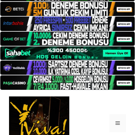
İçeriğe
atla
Menü