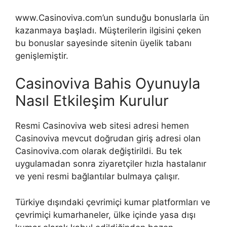
www.Casinoviva.com’un sunduğu bonuslarla ün
kazanmaya başladı. Müşterilerin ilgisini çeken
bu bonuslar sayesinde sitenin üyelik tabanı
genişlemiştir.
Casinoviva Bahis Oyunuyla
Nasıl Etkileşim Kurulur
Resmi Casinoviva web sitesi adresi hemen
Casinoviva mevcut doğrudan giriş adresi olan
Casinoviva.com olarak değiştirildi. Bu tek
uygulamadan sonra ziyaretçiler hızla hastalanır
ve yeni resmi bağlantılar bulmaya çalışır.
Türkiye dışındaki çevrimiçi kumar platformları ve
çevrimiçi kumarhaneler, ülke içinde yasa dışı