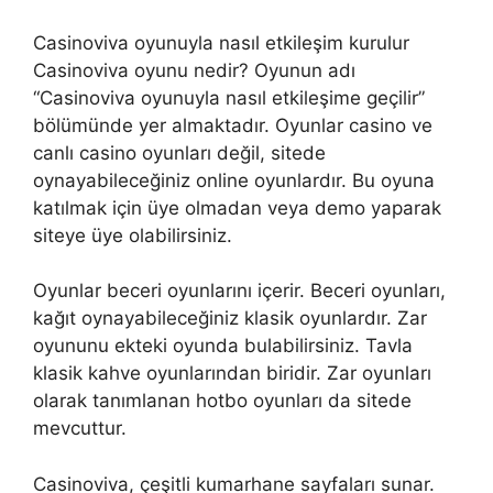
Casinoviva oyunuyla nasıl etkileşim kurulur
Casinoviva oyunu nedir? Oyunun adı
“Casinoviva oyunuyla nasıl etkileşime geçilir”
bölümünde yer almaktadır. Oyunlar casino ve
canlı casino oyunları değil, sitede
oynayabileceğiniz online oyunlardır. Bu oyuna
katılmak için üye olmadan veya demo yaparak
siteye üye olabilirsiniz.
Oyunlar beceri oyunlarını içerir. Beceri oyunları,
kağıt oynayabileceğiniz klasik oyunlardır. Zar
oyununu ekteki oyunda bulabilirsiniz. Tavla
klasik kahve oyunlarından biridir. Zar oyunları
olarak tanımlanan hotbo oyunları da sitede
mevcuttur.
Casinoviva, çeşitli kumarhane sayfaları sunar.