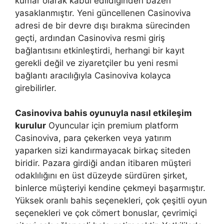
kumar olarak kabul edildiğinden bazen
yasaklanmıştır. Yeni güncellenen Casinoviva
adresi de bir devre dışı bırakma sürecinden
geçti, ardından Casinoviva resmi giriş
bağlantısını etkinleştirdi, herhangi bir kayıt
gerekli değil ve ziyaretçiler bu yeni resmi
bağlantı aracılığıyla Casinoviva kolayca
girebilirler.
Casinoviva bahis oyunuyla nasıl etkileşim
kurulur
Oyuncular için premium platform
Casinoviva, para çekerken veya yatırım
yaparken sizi kandırmayacak birkaç siteden
biridir. Pazara girdiği andan itibaren müşteri
odaklılığını en üst düzeyde sürdüren şirket,
binlerce müşteriyi kendine çekmeyi başarmıştır.
Yüksek oranlı bahis seçenekleri, çok çeşitli oyun
seçenekleri ve çok cömert bonuslar, çevrimiçi