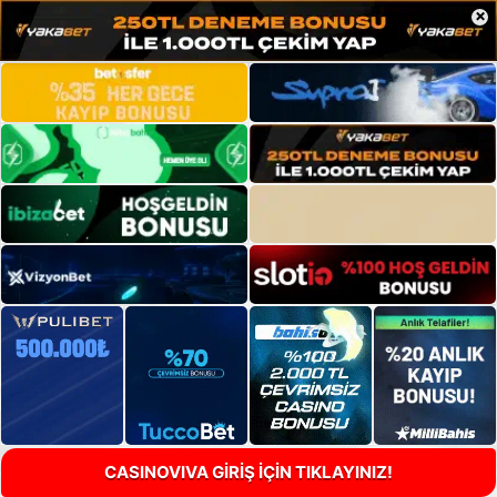
×
CASINOVIVA GİRİŞ İÇİN TIKLAYINIZ!