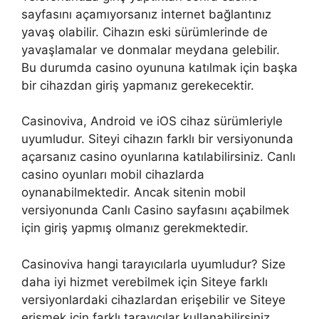
sayfasını açamıyorsanız internet bağlantınız
yavaş olabilir. Cihazın eski sürümlerinde de
yavaşlamalar ve donmalar meydana gelebilir.
Bu durumda casino oyununa katılmak için başka
bir cihazdan giriş yapmanız gerekecektir.
Casinoviva, Android ve iOS cihaz sürümleriyle
uyumludur. Siteyi cihazın farklı bir versiyonunda
açarsanız casino oyunlarına katılabilirsiniz. Canlı
casino oyunları mobil cihazlarda
oynanabilmektedir. Ancak sitenin mobil
versiyonunda Canlı Casino sayfasını açabilmek
için giriş yapmış olmanız gerekmektedir.
Casinoviva hangi tarayıcılarla uyumludur? Size
daha iyi hizmet verebilmek için Siteye farklı
versiyonlardaki cihazlardan erişebilir ve Siteye
erişmek için farklı tarayıcılar kullanabilirsiniz.