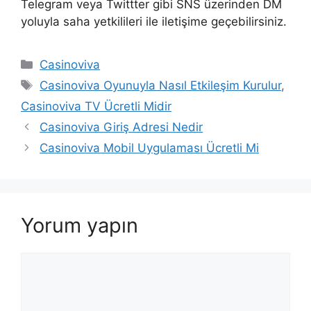
Telegram veya Twittter gibi SNS üzerinden DM
yoluyla saha yetkilileri ile iletişime geçebilirsiniz.
Kategoriler
Casinoviva
Etiketler
Casinoviva Oyunuyla Nasıl Etkileşim Kurulur
,
Casinoviva TV Ücretli Midir
Yazı
Casinoviva Giriş Adresi Nedir
dolaşımı
Casinoviva Mobil Uygulaması Ücretli Mi
Yorum yapın
Yorum