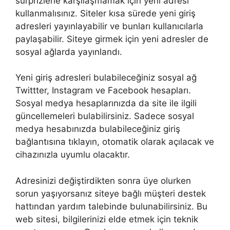
sürprizlerle karşılaşmamak için yeni adresi
kullanmalısınız. Siteler kısa sürede yeni giriş
adresleri yayınlayabilir ve bunları kullanıcılarla
paylaşabilir. Siteye girmek için yeni adresler de
sosyal ağlarda yayınlandı.
Yeni giriş adresleri bulabileceğiniz sosyal ağ
Twittter, Instagram ve Facebook hesapları.
Sosyal medya hesaplarınızda da site ile ilgili
güncellemeleri bulabilirsiniz. Sadece sosyal
medya hesabınızda bulabileceğiniz giriş
bağlantısına tıklayın, otomatik olarak açılacak ve
cihazınızla uyumlu olacaktır.
Adresinizi değiştirdikten sonra üye olurken
sorun yaşıyorsanız siteye bağlı müşteri destek
hattından yardım talebinde bulunabilirsiniz. Bu
web sitesi, bilgilerinizi elde etmek için teknik