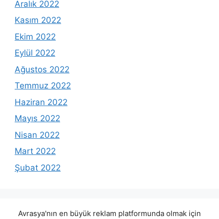
Aralık 2022
Kasım 2022
Ekim 2022
Eylül 2022
Ağustos 2022
Temmuz 2022
Haziran 2022
Mayıs 2022
Nisan 2022
Mart 2022
Şubat 2022
Avrasya'nın en büyük reklam platformunda olmak için