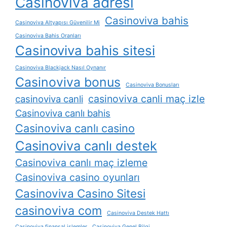
Casinoviva adresi
Casinoviva bahis
Casinoviva Altyapısı Güvenilir Mi
Casinoviva Bahis Oranları
Casinoviva bahis sitesi
Casinoviva Blackjack Nasıl Oynanır
Casinoviva bonus
Casinoviva Bonusları
casinoviva canli maç izle
casinoviva canli
Casinoviva canlı bahis
Casinoviva canlı casino
Casinoviva canlı destek
Casinoviva canlı maç izleme
Casinoviva casino oyunları
Casinoviva Casino Sitesi
casinoviva com
Casinoviva Destek Hattı
Casinoviva finansal işlemler
Casinoviva Genel Bilgi