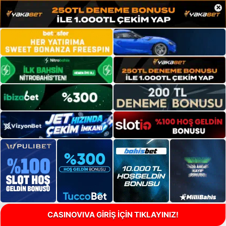
×
CASINOVIVA GİRİŞ İÇİN TIKLAYINIZ!