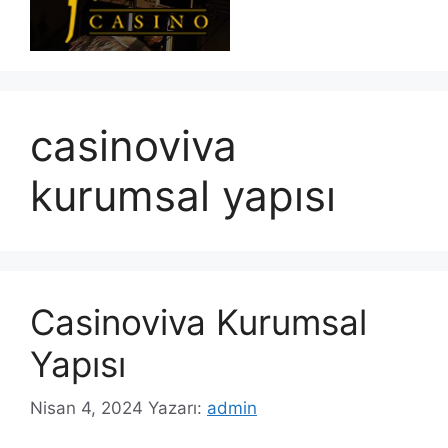
casinoviva
kurumsal yapısı
Casinoviva Kurumsal
Yapısı
Nisan 4, 2024
Yazarı:
admin