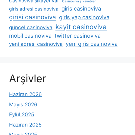
Casinoviva şikayet var
Casinoviva şikayetvar
giris casinoviva
giris adresi casinoviva
girisi casinoviva
giris yap casinoviva
kayit casinoviva
güncel casinoviva
mobil casinoviva
twitter casinoviva
yeni giris casinoviva
yeni adresi casinoviva
Arşivler
Haziran 2026
Mayıs 2026
Eylül 2025
Haziran 2025
Mayıs 2025