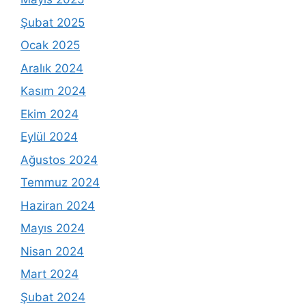
Şubat 2025
Ocak 2025
Aralık 2024
Kasım 2024
Ekim 2024
Eylül 2024
Ağustos 2024
Temmuz 2024
Haziran 2024
Mayıs 2024
Nisan 2024
Mart 2024
Şubat 2024