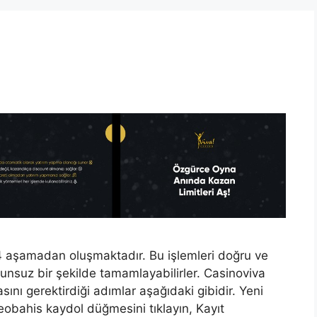
 4 aşamadan oluşmaktadır. Bu işlemleri doğru ve
sorunsuz bir şekilde tamamlayabilirler. Casinoviva
sını gerektirdiği adımlar aşağıdaki gibidir. Yeni
obahis kaydol düğmesini tıklayın, Kayıt