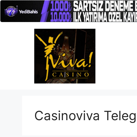
İçeriğe
atla
Casinoviva Tele