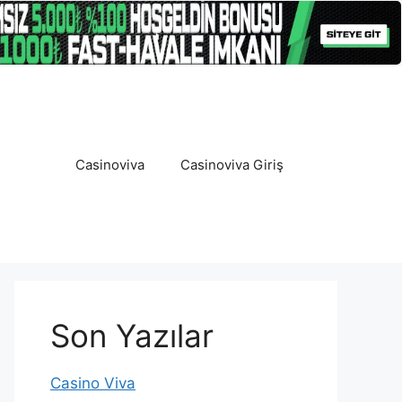
Casinoviva
Casinoviva Giriş
Son Yazılar
Casino Viva