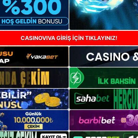
CASINOVIVA GİRİŞ İÇİN TIKLAYINIZ!