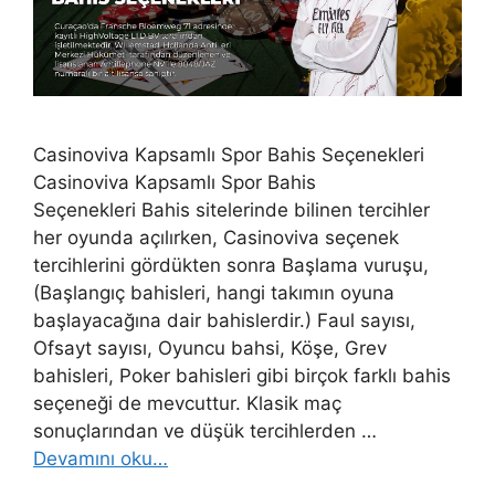
Casinoviva Kapsamlı Spor Bahis Seçenekleri
Casinoviva Kapsamlı Spor Bahis
Seçenekleri Bahis sitelerinde bilinen tercihler
her oyunda açılırken, Casinoviva seçenek
tercihlerini gördükten sonra Başlama vuruşu,
(Başlangıç ​​bahisleri, hangi takımın oyuna
başlayacağına dair bahislerdir.) Faul sayısı,
Ofsayt sayısı, Oyuncu bahsi, Köşe, Grev
bahisleri, Poker bahisleri gibi birçok farklı bahis
seçeneği de mevcuttur. Klasik maç
sonuçlarından ve düşük tercihlerden …
Devamını oku…