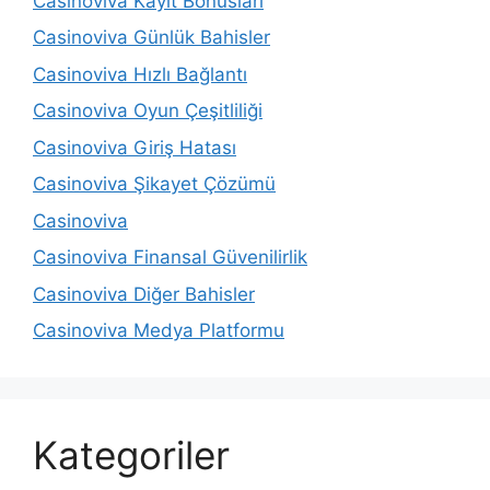
Casinoviva Kayıt Bonusları
Casinoviva Günlük Bahisler
Casinoviva Hızlı Bağlantı
Casinoviva Oyun Çeşitliliği
Casinoviva Giriş Hatası
Casinoviva Şikayet Çözümü
Casinoviva
Casinoviva Finansal Güvenilirlik
Casinoviva Diğer Bahisler
Casinoviva Medya Platformu
Kategoriler