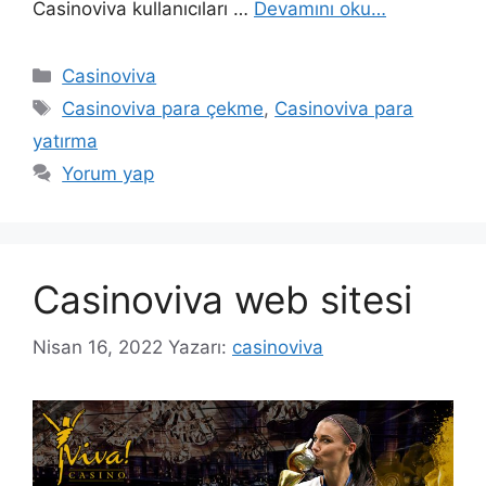
Casinoviva kullanıcıları …
Devamını oku…
Kategoriler
Casinoviva
Etiketler
Casinoviva para çekme
,
Casinoviva para
yatırma
Yorum yap
Casinoviva web sitesi
Nisan 16, 2022
Yazarı:
casinoviva