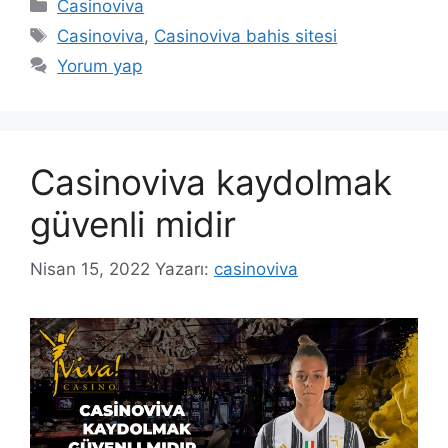
Kategoriler
Casinoviva
Etiketler
Casinoviva
,
Casinoviva bahis sitesi
Yorum yap
Casinoviva kaydolmak
güvenli midir
Nisan 15, 2022
Yazarı:
casinoviva