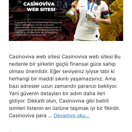
Casinoviva web sitesi Casinoviva web sitesi Bu
nedenle bir şirketin güçlü finansal güce sahip
olması önemlidir. Eğer seviyeniz iyiyse tabi ki
herhangi bir maddi sıkıntı yaşamazsınız. Ama
bazı adresler uzun zamandır paranızı bekliyor.
Yani güvenin detayları bir adım daha ileri
gidiyor. Dikkatli olun, Casinoviva gibi belirli
isimleri listenin en üstüne taşımak iyi bir fikirdir.
Casinoviva para …
Devamını oku…