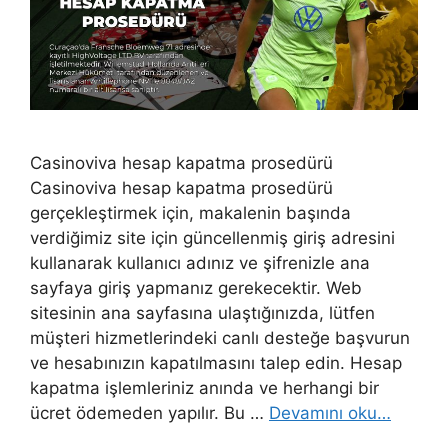
Casinoviva hesap kapatma prosedürü
Casinoviva hesap kapatma prosedürü
gerçekleştirmek için, makalenin başında
verdiğimiz site için güncellenmiş giriş adresini
kullanarak kullanıcı adınız ve şifrenizle ana
sayfaya giriş yapmanız gerekecektir. Web
sitesinin ana sayfasına ulaştığınızda, lütfen
müşteri hizmetlerindeki canlı desteğe başvurun
ve hesabınızın kapatılmasını talep edin. Hesap
kapatma işlemleriniz anında ve herhangi bir
ücret ödemeden yapılır. Bu …
Devamını oku…