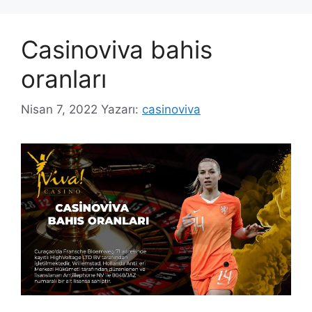
Casinoviva bahis
oranları
Nisan 7, 2022
Yazarı:
casinoviva