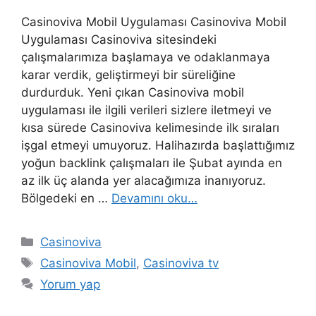
Casinoviva Mobil Uygulaması Casinoviva Mobil
Uygulaması Casinoviva sitesindeki
çalışmalarımıza başlamaya ve odaklanmaya
karar verdik, geliştirmeyi bir süreliğine
durdurduk. Yeni çıkan Casinoviva mobil
uygulaması ile ilgili verileri sizlere iletmeyi ve
kısa sürede Casinoviva kelimesinde ilk sıraları
işgal etmeyi umuyoruz. Halihazırda başlattığımız
yoğun backlink çalışmaları ile Şubat ayında en
az ilk üç alanda yer alacağımıza inanıyoruz.
Bölgedeki en …
Devamını oku…
Kategoriler
Casinoviva
Etiketler
Casinoviva Mobil
,
Casinoviva tv
Yorum yap