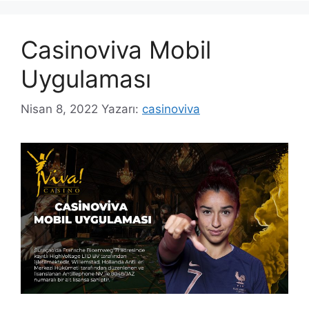
Casinoviva Mobil
Uygulaması
Nisan 8, 2022
Yazarı:
casinoviva