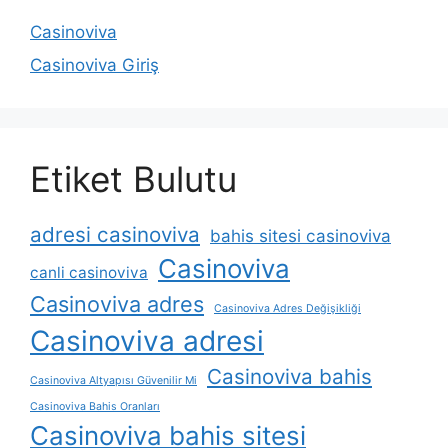
Casinoviva
Casinoviva Giriş
Etiket Bulutu
adresi casinoviva
bahis sitesi casinoviva
Casinoviva
canli casinoviva
Casinoviva adres
Casinoviva Adres Değişikliği
Casinoviva adresi
Casinoviva bahis
Casinoviva Altyapısı Güvenilir Mi
Casinoviva Bahis Oranları
Casinoviva bahis sitesi