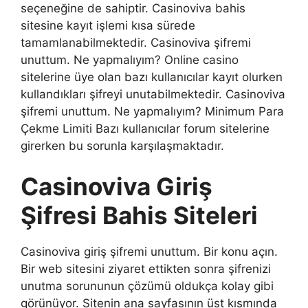
seçeneğine de sahiptir. Casinoviva bahis
sitesine kayıt işlemi kısa sürede
tamamlanabilmektedir. Casinoviva şifremi
unuttum. Ne yapmalıyım? Online casino
sitelerine üye olan bazı kullanıcılar kayıt olurken
kullandıkları şifreyi unutabilmektedir. Casinoviva
şifremi unuttum. Ne yapmalıyım? Minimum Para
Çekme Limiti Bazı kullanıcılar forum sitelerine
girerken bu sorunla karşılaşmaktadır.
Casinoviva Giriş
Şifresi Bahis Siteleri
Casinoviva giriş şifremi unuttum. Bir konu açın.
Bir web sitesini ziyaret ettikten sonra şifrenizi
unutma sorununun çözümü oldukça kolay gibi
görünüyor. Sitenin ana sayfasının üst kısmında