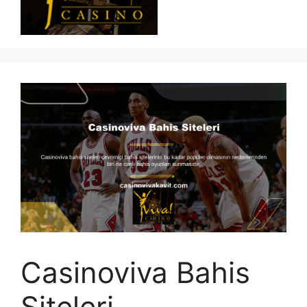
Casinoviva Bahis
Siteleri