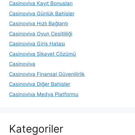
Casinoviva Kayıt Bonusları
Casinoviva Günlük Bahisler
Casinoviva Hızlı Bağlantı
Casinoviva Oyun Çeşitliliği
Casinoviva Giriş Hatası
Casinoviva Şikayet Çözümü
Casinoviva
Casinoviva Finansal Güvenilirlik
Casinoviva Diğer Bahisler
Casinoviva Medya Platformu
Kategoriler