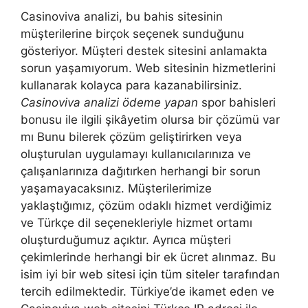
Casinoviva analizi, bu bahis sitesinin
müşterilerine birçok seçenek sunduğunu
gösteriyor. Müşteri destek sitesini anlamakta
sorun yaşamıyorum. Web sitesinin hizmetlerini
kullanarak kolayca para kazanabilirsiniz.
Casinoviva analizi ödeme yapan
spor bahisleri
bonusu ile ilgili şikâyetim olursa bir çözümü var
mı Bunu bilerek çözüm geliştirirken veya
oluşturulan uygulamayı kullanıcılarınıza ve
çalışanlarınıza dağıtırken herhangi bir sorun
yaşamayacaksınız. Müşterilerimize
yaklaştığımız, çözüm odaklı hizmet verdiğimiz
ve Türkçe dil seçenekleriyle hizmet ortamı
oluşturduğumuz açıktır. Ayrıca müşteri
çekimlerinde herhangi bir ek ücret alınmaz. Bu
isim iyi bir web sitesi için tüm siteler tarafından
tercih edilmektedir. Türkiye’de ikamet eden ve