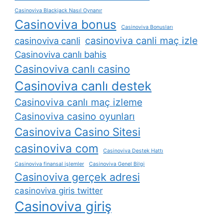
Casinoviva Blackjack Nasıl Oynanır
Casinoviva bonus
Casinoviva Bonusları
casinoviva canli maç izle
casinoviva canli
Casinoviva canlı bahis
Casinoviva canlı casino
Casinoviva canlı destek
Casinoviva canlı maç izleme
Casinoviva casino oyunları
Casinoviva Casino Sitesi
casinoviva com
Casinoviva Destek Hattı
Casinoviva finansal işlemler
Casinoviva Genel Bilgi
Casinoviva gerçek adresi
casinoviva giris twitter
Casinoviva giriş