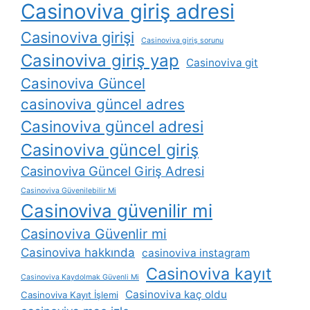
Casinoviva giriş adresi
Casinoviva girişi
Casinoviva giriş sorunu
Casinoviva giriş yap
Casinoviva git
Casinoviva Güncel
casinoviva güncel adres
Casinoviva güncel adresi
Casinoviva güncel giriş
Casinoviva Güncel Giriş Adresi
Casinoviva Güvenilebilir Mi
Casinoviva güvenilir mi
Casinoviva Güvenlir mi
Casinoviva hakkında
casinoviva instagram
Casinoviva kayıt
Casinoviva Kaydolmak Güvenli Mi
Casinoviva kaç oldu
Casinoviva Kayıt İşlemi