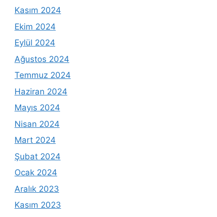
Kasım 2024
Ekim 2024
Eylül 2024
Ağustos 2024
Temmuz 2024
Haziran 2024
Mayıs 2024
Nisan 2024
Mart 2024
Şubat 2024
Ocak 2024
Aralık 2023
Kasım 2023