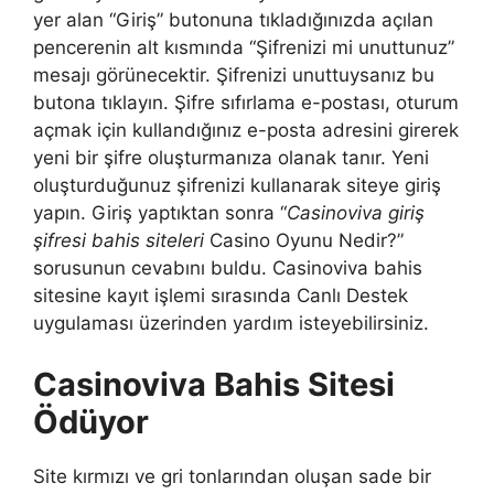
yer alan “Giriş” butonuna tıkladığınızda açılan
pencerenin alt kısmında “Şifrenizi mi unuttunuz”
mesajı görünecektir. Şifrenizi unuttuysanız bu
butona tıklayın. Şifre sıfırlama e-postası, oturum
açmak için kullandığınız e-posta adresini girerek
yeni bir şifre oluşturmanıza olanak tanır. Yeni
oluşturduğunuz şifrenizi kullanarak siteye giriş
yapın. Giriş yaptıktan sonra “
Casinoviva giriş
şifresi bahis siteleri
Casino Oyunu Nedir?”
sorusunun cevabını buldu. Casinoviva bahis
sitesine kayıt işlemi sırasında Canlı Destek
uygulaması üzerinden yardım isteyebilirsiniz.
Casinoviva Bahis Sitesi
Ödüyor
Site kırmızı ve gri tonlarından oluşan sade bir