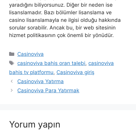
yaradığını biliyorsunuz. Diğer bir neden ise
lisanslamadır. Bazı bölümler lisanslama ve
casino lisanslamayla ne ilgisi olduğu hakkında
sorular sorabilir. Ancak bu, bir web sitesinin
hizmet politikasının çok önemli bir yönüdür.
Kategoriler
Casinoviva
Etiketler
casinoviva bahis oran talebi
,
casinoviva
bahis tv platformu
,
Casinoviva giriş
Yazı
Casinoviva Yatırma
dolaşımı
Casinoviva Para Yatırmak
Yorum yapın