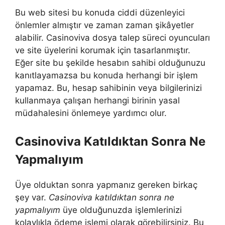
Bu web sitesi bu konuda ciddi düzenleyici
önlemler almıştır ve zaman zaman şikâyetler
alabilir. Casinoviva dosya talep süreci oyuncuları
ve site üyelerini korumak için tasarlanmıştır.
Eğer site bu şekilde hesabın sahibi olduğunuzu
kanıtlayamazsa bu konuda herhangi bir işlem
yapamaz. Bu, hesap sahibinin veya bilgilerinizi
kullanmaya çalışan herhangi birinin yasal
müdahalesini önlemeye yardımcı olur.
Casinoviva Katıldıktan Sonra Ne
Yapmalıyım
Üye olduktan sonra yapmanız gereken birkaç
şey var.
Casinoviva katıldıktan sonra ne
yapmalıyım
üye olduğunuzda işlemlerinizi
kolaylıkla ödeme işlemi olarak görebilirsiniz. Bu