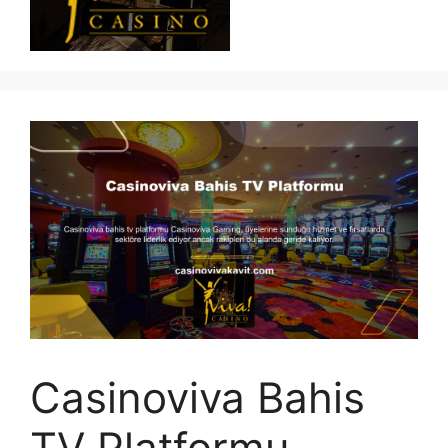
Casinoviva Bahis
TV Platformu