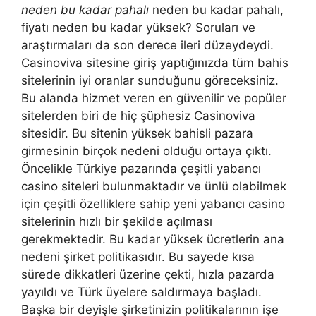
neden bu kadar pahalı
neden bu kadar pahalı,
fiyatı neden bu kadar yüksek? Soruları ve
araştırmaları da son derece ileri düzeydeydi.
Casinoviva sitesine giriş yaptığınızda tüm bahis
sitelerinin iyi oranlar sunduğunu göreceksiniz.
Bu alanda hizmet veren en güvenilir ve popüler
sitelerden biri de hiç şüphesiz Casinoviva
sitesidir. Bu sitenin yüksek bahisli pazara
girmesinin birçok nedeni olduğu ortaya çıktı.
Öncelikle Türkiye pazarında çeşitli yabancı
casino siteleri bulunmaktadır ve ünlü olabilmek
için çeşitli özelliklere sahip yeni yabancı casino
sitelerinin hızlı bir şekilde açılması
gerekmektedir. Bu kadar yüksek ücretlerin ana
nedeni şirket politikasıdır. Bu sayede kısa
sürede dikkatleri üzerine çekti, hızla pazarda
yayıldı ve Türk üyelere saldırmaya başladı.
Başka bir deyişle şirketinizin politikalarının işe