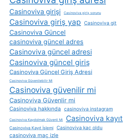
Casinoviva girişi
Casinoviva giriş sorunu
Casinoviva giriş yap
Casinoviva git
Casinoviva Güncel
casinoviva güncel adres
Casinoviva güncel adresi
Casinoviva güncel giriş
Casinoviva Güncel Giriş Adresi
Casinoviva Güvenilebilir Mi
Casinoviva güvenilir mi
Casinoviva Güvenlir mi
Casinoviva hakkında
casinoviva instagram
Casinoviva kayıt
Casinoviva Kaydolmak Güvenli Mi
Casinoviva kaç oldu
Casinoviva Kayıt İşlemi
casinoviva maç izle