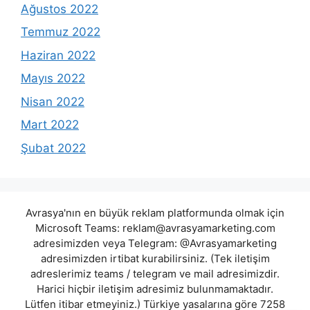
Ağustos 2022
Temmuz 2022
Haziran 2022
Mayıs 2022
Nisan 2022
Mart 2022
Şubat 2022
Avrasya'nın en büyük reklam platformunda olmak için
Microsoft Teams:
reklam@avrasyamarketing.com
adresimizden veya Telegram: @Avrasyamarketing
adresimizden irtibat kurabilirsiniz. (Tek iletişim
adreslerimiz teams / telegram ve mail adresimizdir.
Harici hiçbir iletişim adresimiz bulunmamaktadır.
Lütfen itibar etmeyiniz.) Türkiye yasalarına göre 7258