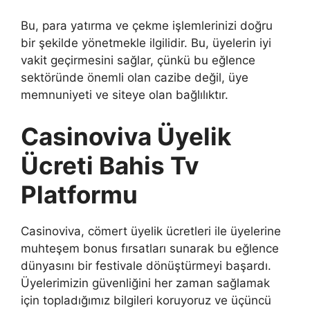
Bu, para yatırma ve çekme işlemlerinizi doğru
bir şekilde yönetmekle ilgilidir. Bu, üyelerin iyi
vakit geçirmesini sağlar, çünkü bu eğlence
sektöründe önemli olan cazibe değil, üye
memnuniyeti ve siteye olan bağlılıktır.
Casinoviva Üyelik
Ücreti Bahis Tv
Platformu
Casinoviva, cömert üyelik ücretleri ile üyelerine
muhteşem bonus fırsatları sunarak bu eğlence
dünyasını bir festivale dönüştürmeyi başardı.
Üyelerimizin güvenliğini her zaman sağlamak
için topladığımız bilgileri koruyoruz ve üçüncü