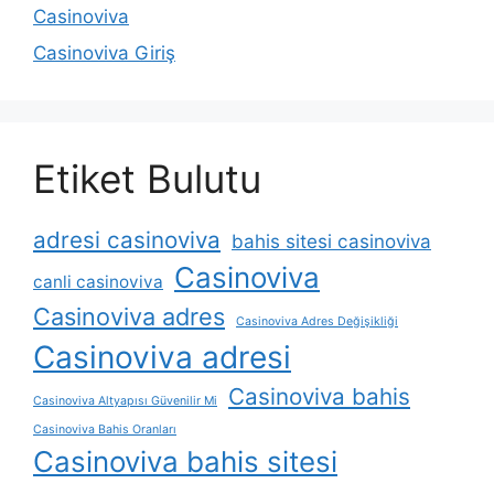
Casinoviva
Casinoviva Giriş
Etiket Bulutu
adresi casinoviva
bahis sitesi casinoviva
Casinoviva
canli casinoviva
Casinoviva adres
Casinoviva Adres Değişikliği
Casinoviva adresi
Casinoviva bahis
Casinoviva Altyapısı Güvenilir Mi
Casinoviva Bahis Oranları
Casinoviva bahis sitesi