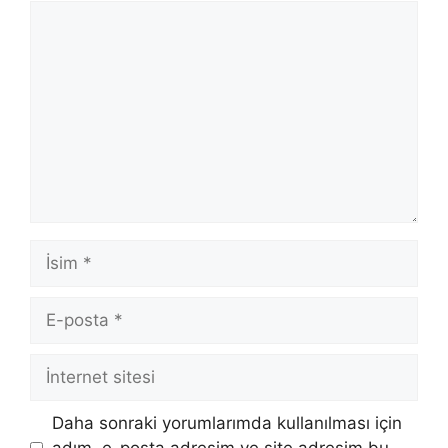
Yorum
İsim
E-
posta
İnternet
sitesi
Daha sonraki yorumlarımda kullanılması için