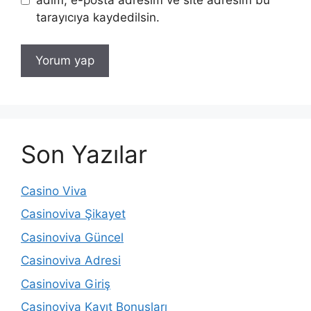
adım, e-posta adresim ve site adresim bu
tarayıcıya kaydedilsin.
Son Yazılar
Casino Viva
Casinoviva Şikayet
Casinoviva Güncel
Casinoviva Adresi
Casinoviva Giriş
Casinoviva Kayıt Bonusları