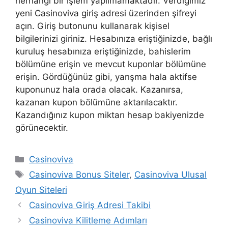
herhangi bir işlem yapılmamaktadır. Verdiğimiz
yeni Casinoviva giriş adresi üzerinden şifreyi
açın. Giriş butonunu kullanarak kişisel
bilgilerinizi giriniz. Hesabınıza eriştiğinizde, bağlı
kuruluş hesabınıza eriştiğinizde, bahislerim
bölümüne erişin ve mevcut kuponlar bölümüne
erişin. Gördüğünüz gibi, yarışma hala aktifse
kuponunuz hala orada olacak. Kazanırsa,
kazanan kupon bölümüne aktarılacaktır.
Kazandığınız kupon miktarı hesap bakiyenizde
görünecektir.
Kategoriler
Casinoviva
Etiketler
Casinoviva Bonus Siteler
,
Casinoviva Ulusal
Oyun Siteleri
Yazı
Casinoviva Giriş Adresi Takibi
dolaşımı
Casinoviva Kilitleme Adımları