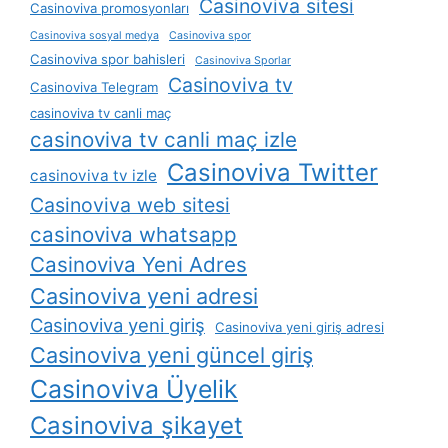
Casinoviva sitesi
Casinoviva promosyonları
Casinoviva sosyal medya
Casinoviva spor
Casinoviva spor bahisleri
Casinoviva Sporlar
Casinoviva tv
Casinoviva Telegram
casinoviva tv canli maç
casinoviva tv canli maç izle
Casinoviva Twitter
casinoviva tv izle
Casinoviva web sitesi
casinoviva whatsapp
Casinoviva Yeni Adres
Casinoviva yeni adresi
Casinoviva yeni giriş
Casinoviva yeni giriş adresi
Casinoviva yeni güncel giriş
Casinoviva Üyelik
Casinoviva şikayet