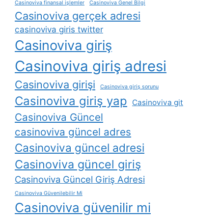
Casinoviva finansal işlemler
Casinoviva Genel Bilgi
Casinoviva gerçek adresi
casinoviva giris twitter
Casinoviva giriş
Casinoviva giriş adresi
Casinoviva girişi
Casinoviva giriş sorunu
Casinoviva giriş yap
Casinoviva git
Casinoviva Güncel
casinoviva güncel adres
Casinoviva güncel adresi
Casinoviva güncel giriş
Casinoviva Güncel Giriş Adresi
Casinoviva Güvenilebilir Mi
Casinoviva güvenilir mi