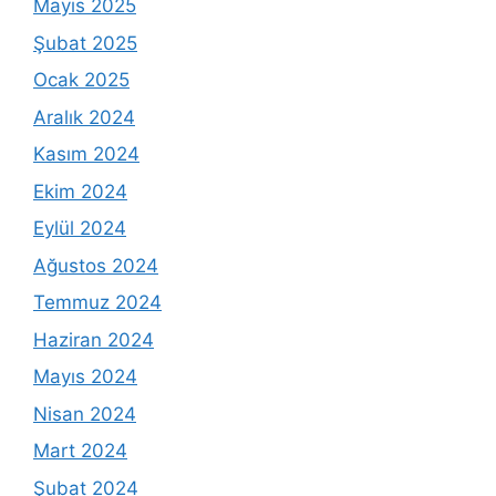
Mayıs 2025
Şubat 2025
Ocak 2025
Aralık 2024
Kasım 2024
Ekim 2024
Eylül 2024
Ağustos 2024
Temmuz 2024
Haziran 2024
Mayıs 2024
Nisan 2024
Mart 2024
Şubat 2024