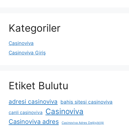
Kategoriler
Casinoviva
Casinoviva Giriş
Etiket Bulutu
adresi casinoviva
bahis sitesi casinoviva
Casinoviva
canli casinoviva
Casinoviva adres
Casinoviva Adres Değişikliği