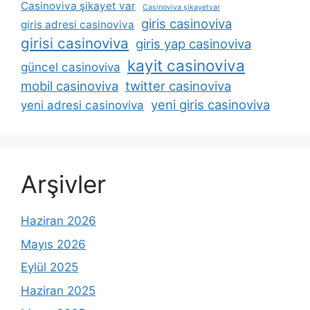
Casinoviva şikayet var
Casinoviva şikayetvar
giris casinoviva
giris adresi casinoviva
girisi casinoviva
giris yap casinoviva
kayit casinoviva
güncel casinoviva
mobil casinoviva
twitter casinoviva
yeni giris casinoviva
yeni adresi casinoviva
Arşivler
Haziran 2026
Mayıs 2026
Eylül 2025
Haziran 2025