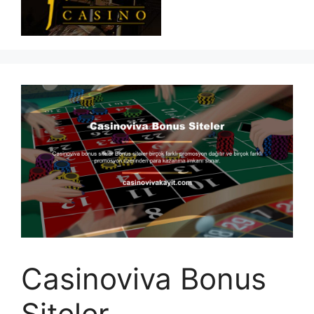
Casinoviva Bonus
Siteler