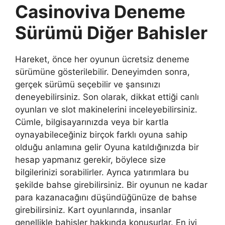
Casinoviva Deneme
Sürümü Diğer Bahisler
Hareket, önce her oyunun ücretsiz deneme
sürümüne gösterilebilir. Deneyimden sonra,
gerçek sürümü seçebilir ve şansınızı
deneyebilirsiniz. Son olarak, dikkat ettiği canlı
oyunları ve slot makinelerini inceleyebilirsiniz.
Cümle, bilgisayarınızda veya bir kartla
oynayabileceğiniz birçok farklı oyuna sahip
olduğu anlamına gelir Oyuna katıldığınızda bir
hesap yapmanız gerekir, böylece size
bilgilerinizi sorabilirler. Ayrıca yatırımlara bu
şekilde bahse girebilirsiniz. Bir oyunun ne kadar
para kazanacağını düşündüğünüze de bahse
girebilirsiniz. Kart oyunlarında, insanlar
genellikle bahisler hakkında konuşurlar. En iyi