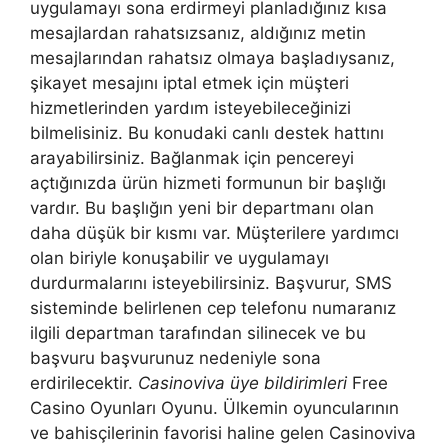
uygulamayı sona erdirmeyi planladığınız kısa
mesajlardan rahatsızsanız, aldığınız metin
mesajlarından rahatsız olmaya başladıysanız,
şikayet mesajını iptal etmek için müşteri
hizmetlerinden yardım isteyebileceğinizi
bilmelisiniz. Bu konudaki canlı destek hattını
arayabilirsiniz. Bağlanmak için pencereyi
açtığınızda ürün hizmeti formunun bir başlığı
vardır. Bu başlığın yeni bir departmanı olan
daha düşük bir kısmı var. Müşterilere yardımcı
olan biriyle konuşabilir ve uygulamayı
durdurmalarını isteyebilirsiniz. Başvurur, SMS
sisteminde belirlenen cep telefonu numaranız
ilgili departman tarafından silinecek ve bu
başvuru başvurunuz nedeniyle sona
erdirilecektir.
Casinoviva üye bildirimleri
Free
Casino Oyunları Oyunu. Ülkemin oyuncularının
ve bahisçilerinin favorisi haline gelen Casinoviva