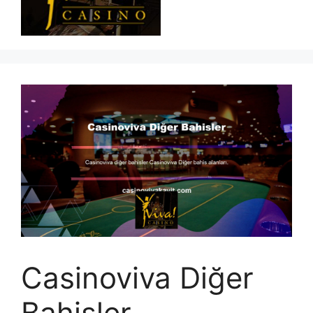
Casinoviva Diğer
Bahisler