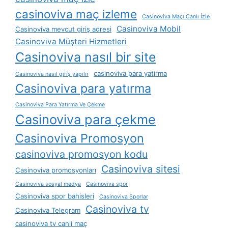
casinoviva maç izleme
Casinoviva Maçı Canlı İzle
Casinoviva Mobil
Casinoviva mevcut giriş adresi
Casinoviva Müşteri Hizmetleri
Casinoviva nasıl bir site
casinoviva para yatirma
Casinoviva nasıl giriş yapılır
Casinoviva para yatırma
Casinoviva Para Yatırma Ve Çekme
Casinoviva para çekme
Casinoviva Promosyon
casinoviva promosyon kodu
Casinoviva sitesi
Casinoviva promosyonları
Casinoviva sosyal medya
Casinoviva spor
Casinoviva spor bahisleri
Casinoviva Sporlar
Casinoviva tv
Casinoviva Telegram
casinoviva tv canli maç