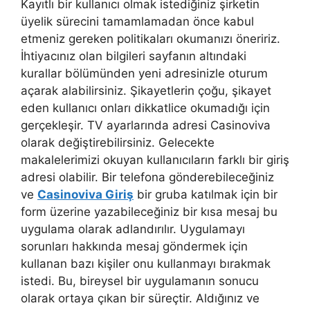
Kayıtlı bir kullanıcı olmak istediğiniz şirketin
üyelik sürecini tamamlamadan önce kabul
etmeniz gereken politikaları okumanızı öneririz.
İhtiyacınız olan bilgileri sayfanın altındaki
kurallar bölümünden yeni adresinizle oturum
açarak alabilirsiniz. Şikayetlerin çoğu, şikayet
eden kullanıcı onları dikkatlice okumadığı için
gerçekleşir. TV ayarlarında adresi Casinoviva
olarak değiştirebilirsiniz. Gelecekte
makalelerimizi okuyan kullanıcıların farklı bir giriş
adresi olabilir. Bir telefona gönderebileceğiniz
ve
Casinoviva Giriş
bir gruba katılmak için bir
form üzerine yazabileceğiniz bir kısa mesaj bu
uygulama olarak adlandırılır. Uygulamayı
sorunları hakkında mesaj göndermek için
kullanan bazı kişiler onu kullanmayı bırakmak
istedi. Bu, bireysel bir uygulamanın sonucu
olarak ortaya çıkan bir süreçtir. Aldığınız ve