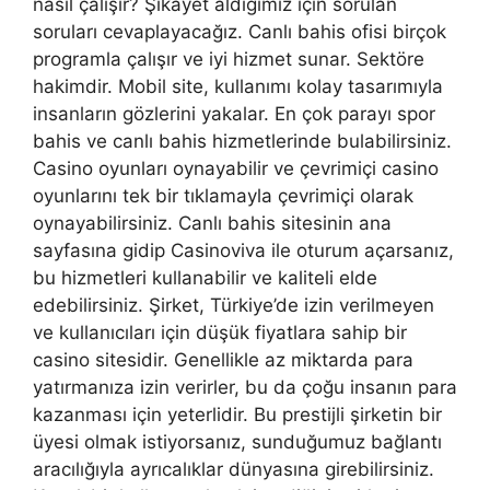
nasıl çalışır? Şikayet aldığımız için sorulan
soruları cevaplayacağız. Canlı bahis ofisi birçok
programla çalışır ve iyi hizmet sunar. Sektöre
hakimdir. Mobil site, kullanımı kolay tasarımıyla
insanların gözlerini yakalar. En çok parayı spor
bahis ve canlı bahis hizmetlerinde bulabilirsiniz.
Casino oyunları oynayabilir ve çevrimiçi casino
oyunlarını tek bir tıklamayla çevrimiçi olarak
oynayabilirsiniz. Canlı bahis sitesinin ana
sayfasına gidip Casinoviva ile oturum açarsanız,
bu hizmetleri kullanabilir ve kaliteli elde
edebilirsiniz. Şirket, Türkiye’de izin verilmeyen
ve kullanıcıları için düşük fiyatlara sahip bir
casino sitesidir. Genellikle az miktarda para
yatırmanıza izin verirler, bu da çoğu insanın para
kazanması için yeterlidir. Bu prestijli şirketin bir
üyesi olmak istiyorsanız, sunduğumuz bağlantı
aracılığıyla ayrıcalıklar dünyasına girebilirsiniz.