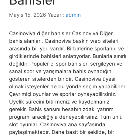
Mayıs 15, 2026
Yazarı:
admin
Casinoviva diğer bahisler Casinoviva Diğer
bahis alanları. Casinoviva baskın web siteleri
arasında bir yeri vardır. Birbirlerine sporlarını ve
girdiklerinde bahisleri anlatıyorlar. Bunlarla sınırlı
değildir: Popüler e-spor bahisleri sergileyen ve
sanal spor ve yarışmalara bahis oynadığını
gösteren sitelerden biridir. Casinoviva üyesi
olmak isteyenler de bu yönde seçim yapabilirler.
Çevrimiçi oyunlar ve sporlar oynayabilirsiniz.
Üyelik sürecini bitirmeniz ve kaydolmanız
gerekir. Bahis şansını hesabınızdaki yatırım
programı aracılığıyla deneyebilirsiniz. Tüm ünlü
slot oyunları Casinoviva ana sayfasında
paylaşılmaktadır. Daha basit bir şekilde, bir