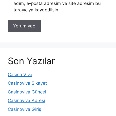
adım, e-posta adresim ve site adresim bu
tarayıcıya kaydedilsin.
Son Yazılar
Casino Viva
Casinoviva Şikayet
Casinoviva Güncel
Casinoviva Adresi
Casinoviva Giriş