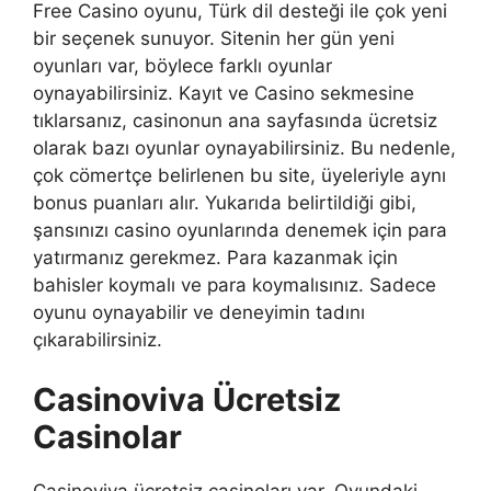
Free Casino oyunu, Türk dil desteği ile çok yeni
bir seçenek sunuyor. Sitenin her gün yeni
oyunları var, böylece farklı oyunlar
oynayabilirsiniz. Kayıt ve Casino sekmesine
tıklarsanız, casinonun ana sayfasında ücretsiz
olarak bazı oyunlar oynayabilirsiniz. Bu nedenle,
çok cömertçe belirlenen bu site, üyeleriyle aynı
bonus puanları alır. Yukarıda belirtildiği gibi,
şansınızı casino oyunlarında denemek için para
yatırmanız gerekmez. Para kazanmak için
bahisler koymalı ve para koymalısınız. Sadece
oyunu oynayabilir ve deneyimin tadını
çıkarabilirsiniz.
Casinoviva Ücretsiz
Casinolar