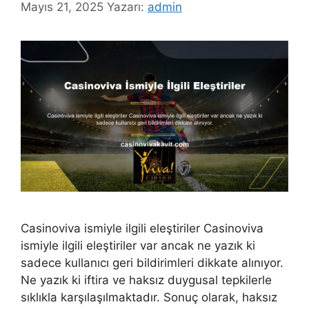
Mayıs 21, 2025
Yazarı:
admin
Casinoviva ismiyle ilgili eleştiriler Casinoviva
ismiyle ilgili eleştiriler var ancak ne yazık ki
sadece kullanıcı geri bildirimleri dikkate alınıyor.
Ne yazık ki iftira ve haksız duygusal tepkilerle
sıklıkla karşılaşılmaktadır. Sonuç olarak, haksız