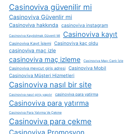
Casinoviva güvenilir mi
Casinoviva Güvenlir mi
Casinoviva hakkında
casinoviva instagram
Casinoviva kayıt
Casinoviva Kaydolmak Güvenli Mi
Casinoviva kaç oldu
Casinoviva Kayıt İşlemi
casinoviva maç izle
casinoviva maç izleme
Casinoviva Maçı Canlı İzle
Casinoviva Mobil
Casinoviva mevcut giriş adresi
Casinoviva Müşteri Hizmetleri
Casinoviva nasıl bir site
casinoviva para yatirma
Casinoviva nasıl giriş yapılır
Casinoviva para yatırma
Casinoviva Para Yatırma Ve Çekme
Casinoviva para çekme
Casinoviva Promosyon