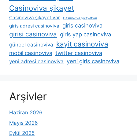
Casinoviva şikayet
Casinoviva şikayet var
Casinoviva şikayetvar
giris casinoviva
giris adresi casinoviva
girisi casinoviva
giris yap casinoviva
kayit casinoviva
güncel casinoviva
mobil casinoviva
twitter casinoviva
yeni giris casinoviva
yeni adresi casinoviva
Arşivler
Haziran 2026
Mayıs 2026
Eylül 2025