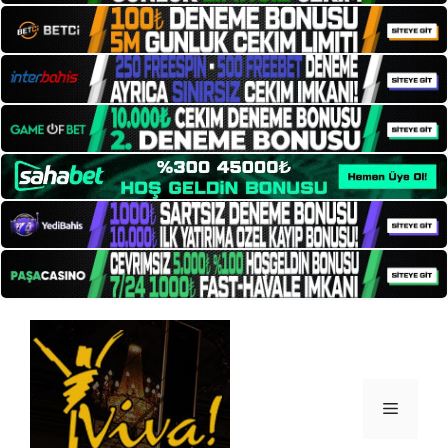
İçeriğe
atla
Menü