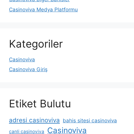
Casinoviva Medya Platformu
Kategoriler
Casinoviva
Casinoviva Giriş
Etiket Bulutu
adresi casinoviva
bahis sitesi casinoviva
Casinoviva
canli casinoviva