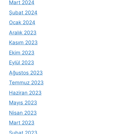
Mart 2024
Şubat 2024
Ocak 2024
Aralık 2023
Kasım 2023
Ekim 2023
Eylül 2023
Ağustos 2023
Temmuz 2023
Haziran 2023
Mayıs 2023
Nisan 2023
Mart 2023
Şubat 2023