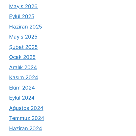
Mayıs 2026
Eylül 2025
Haziran 2025
Mayıs 2025
Şubat 2025
Ocak 2025
Aralık 2024
Kasım 2024
Ekim 2024
Eylül 2024
Ağustos 2024
Temmuz 2024
Haziran 2024