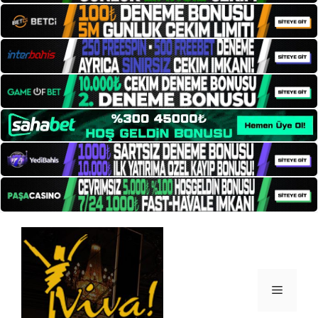
İçeriğe
atla
Menü