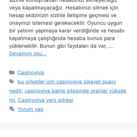
veya kapatmayacağız. Hesabınızı silmek için
hesap ekibinizin sizinle iletişime geçmesi ve
onayınızı istemesi gerekecektir. Oyuncu uygun
bir yatırım yapmaya karar verdiğinde ve hesabı
kapatmaya çalıştığında hesaba bonus para
yüklenebilir. Bunun gibi faydaları da var, …
Devamını oku…
Kategoriler
Casinoviva
Etiketler
bu şirketler i̇çin casinoviva şikayet puanı
nedir
,
casinoviva bahis sitesinde oranlar yüksek
mi
,
Casinoviva yeni adresi
Yorum yap