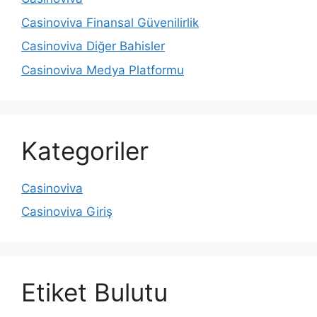
Casinoviva Finansal Güvenilirlik
Casinoviva Diğer Bahisler
Casinoviva Medya Platformu
Kategoriler
Casinoviva
Casinoviva Giriş
Etiket Bulutu