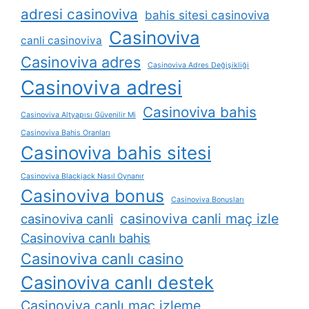
adresi casinoviva
bahis sitesi casinoviva
Casinoviva
canli casinoviva
Casinoviva adres
Casinoviva Adres Değişikliği
Casinoviva adresi
Casinoviva bahis
Casinoviva Altyapısı Güvenilir Mi
Casinoviva Bahis Oranları
Casinoviva bahis sitesi
Casinoviva Blackjack Nasıl Oynanır
Casinoviva bonus
Casinoviva Bonusları
casinoviva canli maç izle
casinoviva canli
Casinoviva canlı bahis
Casinoviva canlı casino
Casinoviva canlı destek
Casinoviva canlı maç izleme