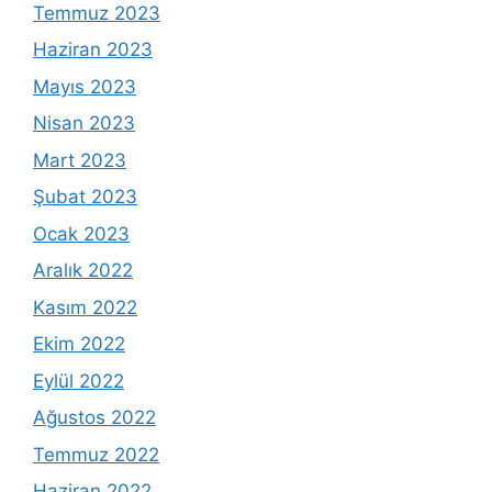
Temmuz 2023
Haziran 2023
Mayıs 2023
Nisan 2023
Mart 2023
Şubat 2023
Ocak 2023
Aralık 2022
Kasım 2022
Ekim 2022
Eylül 2022
Ağustos 2022
Temmuz 2022
Haziran 2022