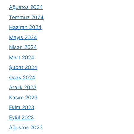
Ağustos 2024
Temmuz 2024
Haziran 2024
Mayıs 2024
Nisan 2024
Mart 2024
Şubat 2024
Ocak 2024
Aralık 2023
Kasım 2023
Ekim 2023
Eylül 2023
Ağustos 2023