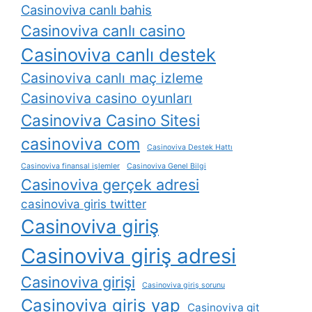
Casinoviva canlı bahis
Casinoviva canlı casino
Casinoviva canlı destek
Casinoviva canlı maç izleme
Casinoviva casino oyunları
Casinoviva Casino Sitesi
casinoviva com
Casinoviva Destek Hattı
Casinoviva finansal işlemler
Casinoviva Genel Bilgi
Casinoviva gerçek adresi
casinoviva giris twitter
Casinoviva giriş
Casinoviva giriş adresi
Casinoviva girişi
Casinoviva giriş sorunu
Casinoviva giriş yap
Casinoviva git