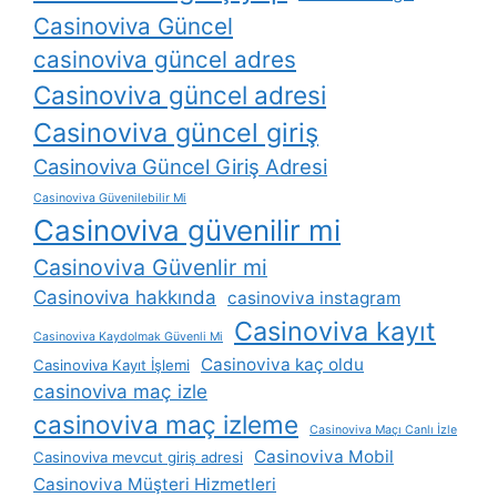
Casinoviva Güncel
casinoviva güncel adres
Casinoviva güncel adresi
Casinoviva güncel giriş
Casinoviva Güncel Giriş Adresi
Casinoviva Güvenilebilir Mi
Casinoviva güvenilir mi
Casinoviva Güvenlir mi
Casinoviva hakkında
casinoviva instagram
Casinoviva kayıt
Casinoviva Kaydolmak Güvenli Mi
Casinoviva kaç oldu
Casinoviva Kayıt İşlemi
casinoviva maç izle
casinoviva maç izleme
Casinoviva Maçı Canlı İzle
Casinoviva Mobil
Casinoviva mevcut giriş adresi
Casinoviva Müşteri Hizmetleri