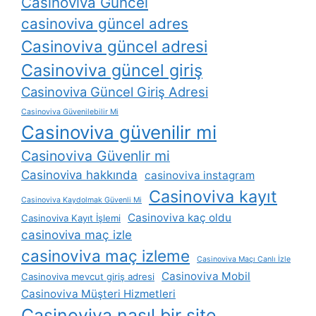
Casinoviva Güncel
casinoviva güncel adres
Casinoviva güncel adresi
Casinoviva güncel giriş
Casinoviva Güncel Giriş Adresi
Casinoviva Güvenilebilir Mi
Casinoviva güvenilir mi
Casinoviva Güvenlir mi
Casinoviva hakkında
casinoviva instagram
Casinoviva kayıt
Casinoviva Kaydolmak Güvenli Mi
Casinoviva kaç oldu
Casinoviva Kayıt İşlemi
casinoviva maç izle
casinoviva maç izleme
Casinoviva Maçı Canlı İzle
Casinoviva Mobil
Casinoviva mevcut giriş adresi
Casinoviva Müşteri Hizmetleri
Casinoviva nasıl bir site