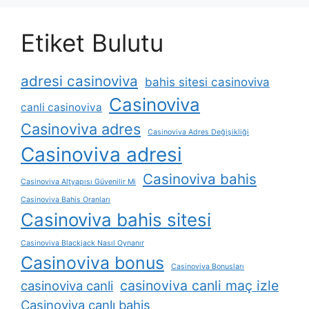
Etiket Bulutu
adresi casinoviva
bahis sitesi casinoviva
Casinoviva
canli casinoviva
Casinoviva adres
Casinoviva Adres Değişikliği
Casinoviva adresi
Casinoviva bahis
Casinoviva Altyapısı Güvenilir Mi
Casinoviva Bahis Oranları
Casinoviva bahis sitesi
Casinoviva Blackjack Nasıl Oynanır
Casinoviva bonus
Casinoviva Bonusları
casinoviva canli maç izle
casinoviva canli
Casinoviva canlı bahis