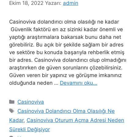
Ekim 18, 2022
Yazarı:
admin
Casinoviva dolandırıcı olma olasılığı ne kadar
Güvenlik faktörü en az sizinki kadar önemli ve
yaptığı araştırmalara bakarsak bunu daha net
görebiliriz. Bu açık bir şekilde sağlam bir adres
ve sektöre bu konuda başarıyla rehberlik etmiş
bir adres. Casinoviva dolandırıcı olup olmadığını
araştırırken de güven sorunlarını çözebilirsiniz.
Güven veren bir yapınız ve görüşme imkanınız
olduğunda neden …
Devamını oku…
Kategoriler
Casinoviva
Etiketler
Casinoviva Dolandırıcı Olma Olasılığı Ne
Kadar
,
Casinoviva Oturum Açma Adresi Neden
Sürekli Değişiyor