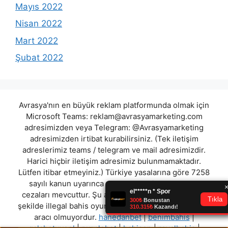
Mayıs 2022
Nisan 2022
Mart 2022
Şubat 2022
Avrasya'nın en büyük reklam platformunda olmak için
Microsoft Teams:
reklam@avrasyamarketing.com
adresimizden veya Telegram: @Avrasyamarketing
adresimizden irtibat kurabilirsiniz. (Tek iletişim
adreslerimiz teams / telegram ve mail adresimizdir.
Harici hiçbir iletişim adresimiz bulunmamaktadır.
Lütfen itibar etmeyiniz.) Türkiye yasalarına göre 7258
sayılı kanun uyarınca yasa dışı bahis oynamanın
cezaları mevcuttur. Şu an bulunduğunuz site hiç bir
şekilde illegal bahis oyunları oynatmıyor ve oynamaya
aracı olmuyordur.
hanedanbet
|
benimbahis
|