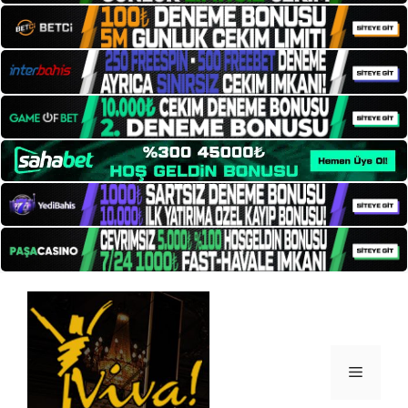
İçeriğe
atla
Menü