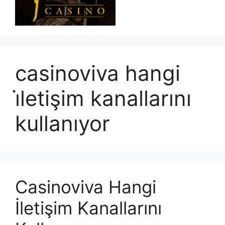
casinoviva hangi
i̇letişim kanallarını
kullanıyor
Casinoviva Hangi
İletişim Kanallarını