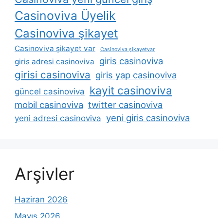
Casinoviva Üyelik
Casinoviva şikayet
Casinoviva şikayet var
Casinoviva şikayetvar
giris casinoviva
giris adresi casinoviva
girisi casinoviva
giris yap casinoviva
kayit casinoviva
güncel casinoviva
mobil casinoviva
twitter casinoviva
yeni giris casinoviva
yeni adresi casinoviva
Arşivler
Haziran 2026
Mayıs 2026