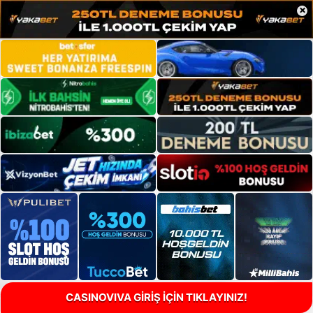
×
CASINOVIVA GİRİŞ İÇİN TIKLAYINIZ!