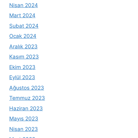
Nisan 2024
Mart 2024
Şubat 2024
Ocak 2024
Aralık 2023
Kasım 2023
Ekim 2023
Eylül 2023
Ağustos 2023
Temmuz 2023
Haziran 2023
Mayıs 2023
Nisan 2023