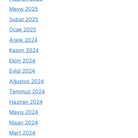
Mayıs 2025
Şubat 2025
Ocak 2025
Aralık 2024
Kasım 2024
Ekim 2024
Eylül 2024
Ağustos 2024
Temmuz 2024
Haziran 2024
Mayıs 2024
Nisan 2024
Mart 2024