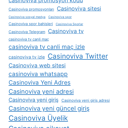
casinoviva promosyon kodu
Casinoviva sitesi
Casinoviva promosyonları
Casinoviva sosyal medya
Casinoviva spor
Casinoviva spor bahisleri
Casinoviva Sporlar
Casinoviva tv
Casinoviva Telegram
casinoviva tv canli maç
casinoviva tv canli maç izle
Casinoviva Twitter
casinoviva tv izle
Casinoviva web sitesi
casinoviva whatsapp
Casinoviva Yeni Adres
Casinoviva yeni adresi
Casinoviva yeni giriş
Casinoviva yeni giriş adresi
Casinoviva yeni güncel giriş
Casinoviva Üyelik