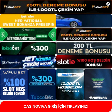
×
CASINOVIVA GİRİŞ İÇİN TIKLAYINIZ!