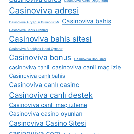
Casinoviva Adres Değişikliği
Casinoviva adresi
Casinoviva bahis
Casinoviva Altyapısı Güvenilir Mi
Casinoviva Bahis Oranları
Casinoviva bahis sitesi
Casinoviva Blackjack Nasıl Oynanır
Casinoviva bonus
Casinoviva Bonusları
casinoviva canli maç izle
casinoviva canli
Casinoviva canlı bahis
Casinoviva canlı casino
Casinoviva canlı destek
Casinoviva canlı maç izleme
Casinoviva casino oyunları
Casinoviva Casino Sitesi
casinoviva com