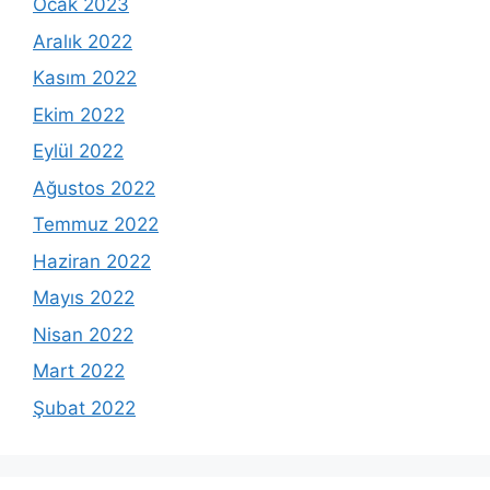
Ocak 2023
Aralık 2022
Kasım 2022
Ekim 2022
Eylül 2022
Ağustos 2022
Temmuz 2022
Haziran 2022
Mayıs 2022
Nisan 2022
Mart 2022
Şubat 2022