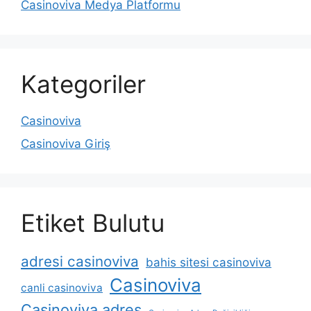
Casinoviva Medya Platformu
Kategoriler
Casinoviva
Casinoviva Giriş
Etiket Bulutu
adresi casinoviva
bahis sitesi casinoviva
Casinoviva
canli casinoviva
Casinoviva adres