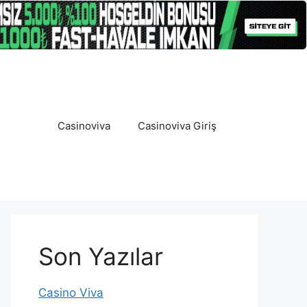
Casinoviva
Casinoviva Giriş
Son Yazılar
Casino Viva