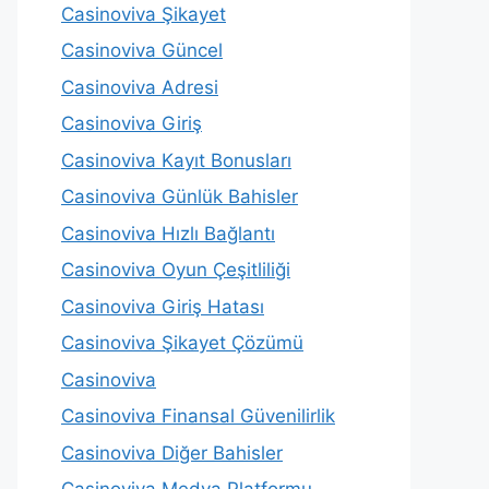
Casinoviva Şikayet
Casinoviva Güncel
Casinoviva Adresi
Casinoviva Giriş
Casinoviva Kayıt Bonusları
Casinoviva Günlük Bahisler
Casinoviva Hızlı Bağlantı
Casinoviva Oyun Çeşitliliği
Casinoviva Giriş Hatası
Casinoviva Şikayet Çözümü
Casinoviva
Casinoviva Finansal Güvenilirlik
Casinoviva Diğer Bahisler