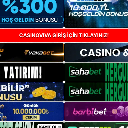
CASINOVIVA GİRİŞ İÇİN TIKLAYINIZ!