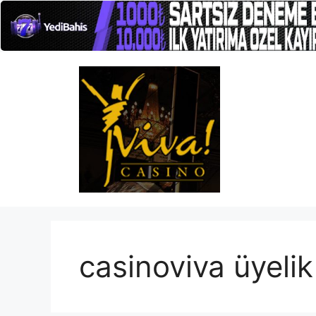
İçeriğe
atla
casinoviva üyelik