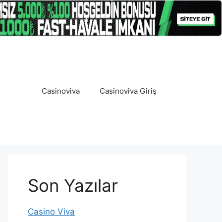
Casinoviva
Casinoviva Giriş
Son Yazılar
Casino Viva