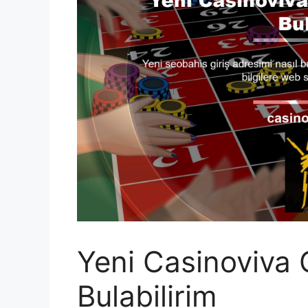
Yeni Casinoviva G
Bulabilirim