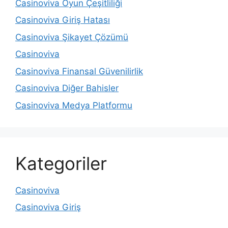
Casinoviva Oyun Çeşitliliği
Casinoviva Giriş Hatası
Casinoviva Şikayet Çözümü
Casinoviva
Casinoviva Finansal Güvenilirlik
Casinoviva Diğer Bahisler
Casinoviva Medya Platformu
Kategoriler
Casinoviva
Casinoviva Giriş