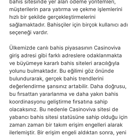
bahis sitesinde yer alan ödeme yöntemleri,
müşterilerin para yatırma ve çekme işlemlerini
hızlı bir şekilde gerçekleştirmelerini
sağlamaktadır. Bahisçiler için birçok kullanıcı adı
seçeneği vardır.
Ülkemizde canlı bahis piyasasının Casinoviva
giriş adresi gibi farklı adreslere odaklanmakta
ve büyümeye kararlı bahis siteleri aracılığıyla
yolunu bulmaktadır. Bu eğilimi göz önünde
bulundurarak, gerçek bahis trendlerini
değerlendirme şansınız artabilir. Daha doğrusu,
bu fırsattan yararlanma ve daha yakın bahis
koordinasyonu geliştirme fırsatına sahip
olacaksınız. Bu nedenle Casinoviva sitesi de
yabancı bahis sitesi statüsüne sahip olduğu için
zaman zaman bir takım erişim engelleri alarak
ilerlemiştir. Bir erişim engeli aldıktan sonra, yeni