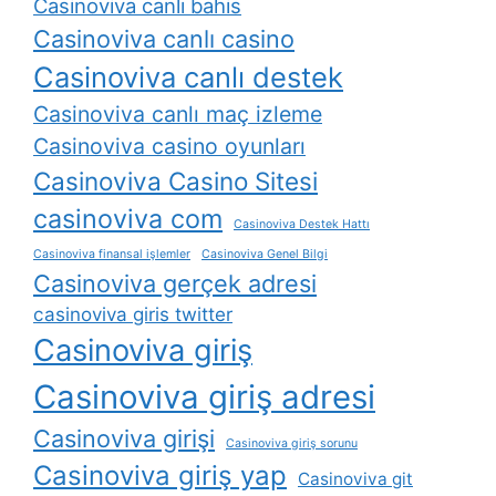
Casinoviva canlı bahis
Casinoviva canlı casino
Casinoviva canlı destek
Casinoviva canlı maç izleme
Casinoviva casino oyunları
Casinoviva Casino Sitesi
casinoviva com
Casinoviva Destek Hattı
Casinoviva finansal işlemler
Casinoviva Genel Bilgi
Casinoviva gerçek adresi
casinoviva giris twitter
Casinoviva giriş
Casinoviva giriş adresi
Casinoviva girişi
Casinoviva giriş sorunu
Casinoviva giriş yap
Casinoviva git