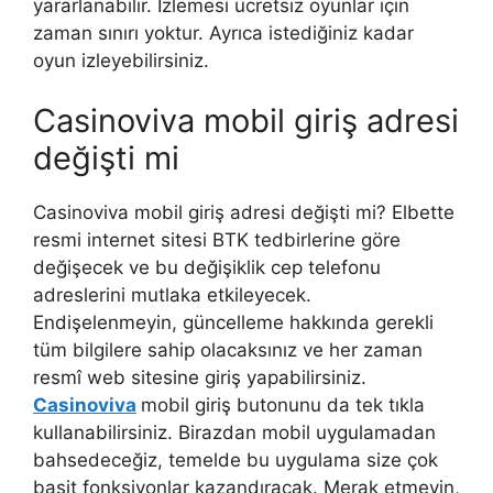
yararlanabilir. İzlemesi ücretsiz oyunlar için
zaman sınırı yoktur. Ayrıca istediğiniz kadar
oyun izleyebilirsiniz.
Casinoviva mobil giriş adresi
değişti mi
Casinoviva mobil giriş adresi değişti mi? Elbette
resmi internet sitesi BTK tedbirlerine göre
değişecek ve bu değişiklik cep telefonu
adreslerini mutlaka etkileyecek.
Endişelenmeyin, güncelleme hakkında gerekli
tüm bilgilere sahip olacaksınız ve her zaman
resmî web sitesine giriş yapabilirsiniz.
Casinoviva
mobil giriş butonunu da tek tıkla
kullanabilirsiniz. Birazdan mobil uygulamadan
bahsedeceğiz, temelde bu uygulama size çok
basit fonksiyonlar kazandıracak. Merak etmeyin,