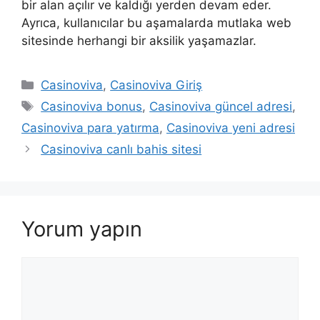
bir alan açılır ve kaldığı yerden devam eder.
Ayrıca, kullanıcılar bu aşamalarda mutlaka web
sitesinde herhangi bir aksilik yaşamazlar.
Kategoriler
Casinoviva
,
Casinoviva Giriş
Etiketler
Casinoviva bonus
,
Casinoviva güncel adresi
,
Casinoviva para yatırma
,
Casinoviva yeni adresi
Yazı
Casinoviva canlı bahis sitesi
dolaşımı
Yorum yapın
Yorum