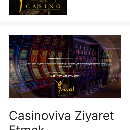
Casinoviva Ziyaret
Etmek