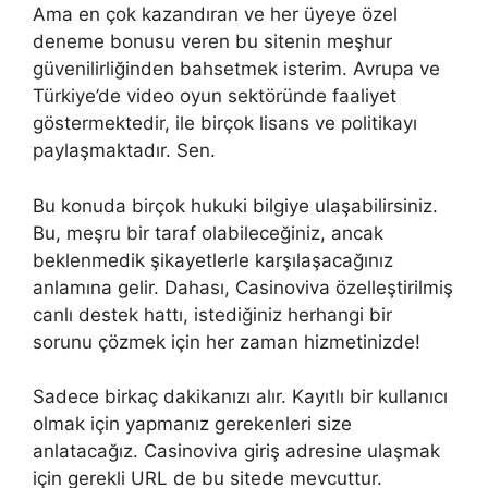
Ama en çok kazandıran ve her üyeye özel
deneme bonusu veren bu sitenin meşhur
güvenilirliğinden bahsetmek isterim. Avrupa ve
Türkiye’de video oyun sektöründe faaliyet
göstermektedir, ile birçok lisans ve politikayı
paylaşmaktadır. Sen.
Bu konuda birçok hukuki bilgiye ulaşabilirsiniz.
Bu, meşru bir taraf olabileceğiniz, ancak
beklenmedik şikayetlerle karşılaşacağınız
anlamına gelir. Dahası, Casinoviva özelleştirilmiş
canlı destek hattı, istediğiniz herhangi bir
sorunu çözmek için her zaman hizmetinizde!
Sadece birkaç dakikanızı alır. Kayıtlı bir kullanıcı
olmak için yapmanız gerekenleri size
anlatacağız. Casinoviva giriş adresine ulaşmak
için gerekli URL de bu sitede mevcuttur.