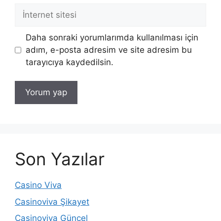
İnternet
sitesi
Daha sonraki yorumlarımda kullanılması için
adım, e-posta adresim ve site adresim bu
tarayıcıya kaydedilsin.
Son Yazılar
Casino Viva
Casinoviva Şikayet
Casinoviva Güncel