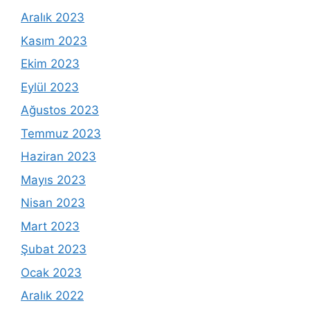
Aralık 2023
Kasım 2023
Ekim 2023
Eylül 2023
Ağustos 2023
Temmuz 2023
Haziran 2023
Mayıs 2023
Nisan 2023
Mart 2023
Şubat 2023
Ocak 2023
Aralık 2022