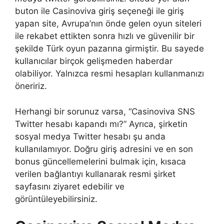
buton ile Casinoviva giriş seçeneği ile giriş
yapan site, Avrupa’nın önde gelen oyun siteleri
ile rekabet ettikten sonra hızlı ve güvenilir bir
şekilde Türk oyun pazarına girmiştir. Bu sayede
kullanıcılar birçok gelişmeden haberdar
olabiliyor. Yalnızca resmi hesapları kullanmanızı
öneririz.
Herhangi bir sorunuz varsa, “Casinoviva SNS
Twitter hesabı kapandı mı?” Ayrıca, şirketin
sosyal medya Twitter hesabı şu anda
kullanılamıyor. Doğru giriş adresini ve en son
bonus güncellemelerini bulmak için, kısaca
verilen bağlantıyı kullanarak resmi şirket
sayfasını ziyaret edebilir ve
görüntüleyebilirsiniz.