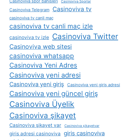
Casinoviva spor bahisleri
Casinoviva Sporlar
Casinoviva tv
Casinoviva Telegram
casinoviva tv canli maç
casinoviva tv canli maç izle
Casinoviva Twitter
casinoviva tv izle
Casinoviva web sitesi
casinoviva whatsapp
Casinoviva Yeni Adres
Casinoviva yeni adresi
Casinoviva yeni giriş
Casinoviva yeni giriş adresi
Casinoviva yeni güncel giriş
Casinoviva Üyelik
Casinoviva şikayet
Casinoviva şikayet var
Casinoviva şikayetvar
giris casinoviva
giris adresi casinoviva