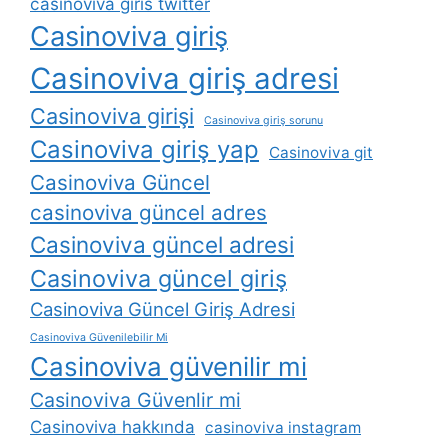
casinoviva giris twitter
Casinoviva giriş
Casinoviva giriş adresi
Casinoviva girişi
Casinoviva giriş sorunu
Casinoviva giriş yap
Casinoviva git
Casinoviva Güncel
casinoviva güncel adres
Casinoviva güncel adresi
Casinoviva güncel giriş
Casinoviva Güncel Giriş Adresi
Casinoviva Güvenilebilir Mi
Casinoviva güvenilir mi
Casinoviva Güvenlir mi
Casinoviva hakkında
casinoviva instagram