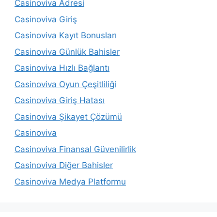
Casinoviva Adresi
Casinoviva Giriş
Casinoviva Kayıt Bonusları
Casinoviva Günlük Bahisler
Casinoviva Hızlı Bağlantı
Casinoviva Oyun Çeşitliliği
Casinoviva Giriş Hatası
Casinoviva Şikayet Çözümü
Casinoviva
Casinoviva Finansal Güvenilirlik
Casinoviva Diğer Bahisler
Casinoviva Medya Platformu