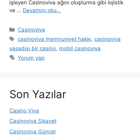
işleyen Casinoviva ağını oluşturma gibi lojistik
ve …
Devamını oku…
Kategoriler
Casinoviva
Etiketler
casinoviva memnuniyet hakkı
,
casinoviva
yasadışı bir casino
,
mobil casinoviva
Yorum yap
Son Yazılar
Casino Viva
Casinoviva Şikayet
Casinoviva Güncel