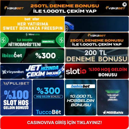
×
CASINOVIVA GİRİŞ İÇİN TIKLAYINIZ!