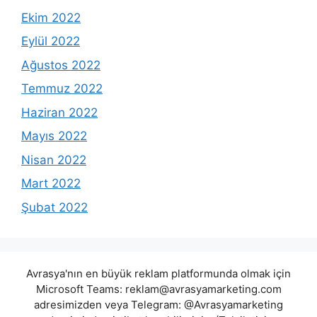
Ekim 2022
Eylül 2022
Ağustos 2022
Temmuz 2022
Haziran 2022
Mayıs 2022
Nisan 2022
Mart 2022
Şubat 2022
Avrasya'nın en büyük reklam platformunda olmak için
Microsoft Teams:
reklam@avrasyamarketing.com
adresimizden veya Telegram: @Avrasyamarketing